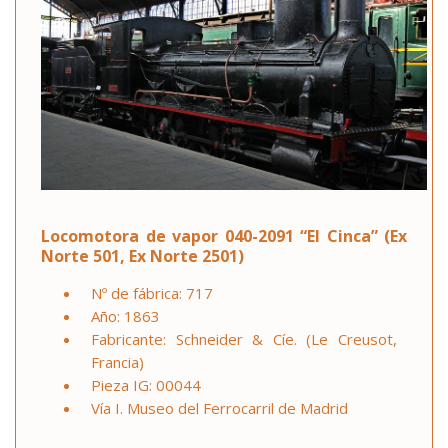
Locomotora de vapor 040-2091 “El Cinca” (Ex
Norte 501, Ex Norte 2501)
Nº de fábrica: 717
Año: 1863
Fabricante: Schneider & Cíe. (Le Creusot,
Francia)
Pieza IG: 00044
Vía I. Museo del Ferrocarril de Madrid