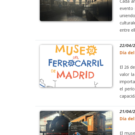
Cada añ
evento 
uniend
cultura
entre e
22/04/
Día del
El 26 de
valor l
importa
el perí
capacid
21/04/
Día del
El muse