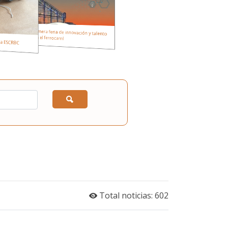
Estación Futuro´: la primera feria de innovación y talento
en el ferrocarril
 la ESCRBC
Total noticias: 602