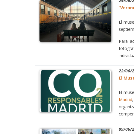
29/06/
´Veran
El muse
septiem
Para ac
fotogra
individu
22/06/
El Muse
El muse
Madrid
organi
compens
09/06/