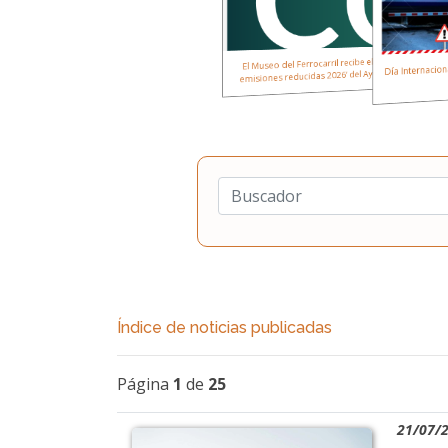
El Museo del Ferrocarril recibe el distintivo ‘Museo co
Día Internaciona
emisiones reducidas 2026’ del Ayuntamiento de Madri
Índice de noticias publicadas
Página
1
de
25
21/07/