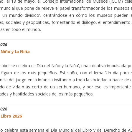
o, el 18 de mayo, el Consejo Internacional de Museos (ICOM) cel
mundial que pone de relieve el papel transformador de los museos e
o un mundo dividido’, centrándose en cómo los museos pueden a
les, sociales y geopolíticas, fomentando el diálogo, el entendimiento
llas en todo el mundo.
2026
 Niño y la Niña
 abril se celebra el 'Día del Niño y la Niña', una iniciativa impulsad
a figura de los más pequeños. Este año, con el lema ‘Un día para s
ncia del juego en la infancia invitando a toda la sociedad a hacer de e
odo de vida más corto de un ser humano, y por eso es importante d
ades y habilidades sociales de los más pequeños.
2026
 Libro 2026
o celebra esta semana el Día Mundial del Libro y del Derecho de Aut