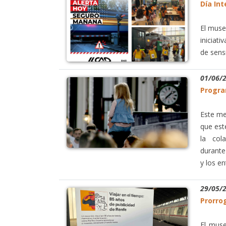
Día Int
El muse
iniciati
de sensi
01/06/
Progra
Este me
que est
la cola
durante
y los en
29/05/
Prorrog
El muse