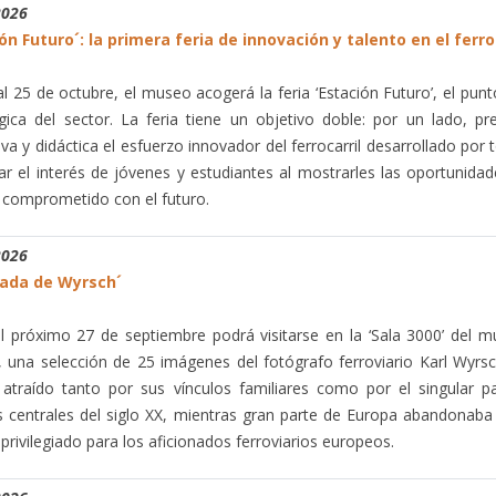
2026
ón Futuro´: la primera feria de innovación y talento en el ferro
al 25 de octubre, el museo acogerá la feria ‘Estación Futuro’, el pun
gica del sector. La feria tiene un objetivo doble: por un lado, p
iva y didáctica el esfuerzo innovador del ferrocarril desarrollado por 
ar el interés de jóvenes y estudiantes al mostrarles las oportunidad
 y comprometido con el futuro.
2026
rada de Wyrsch´
l próximo 27 de septiembre podrá visitarse en la ‘Sala 3000’ del 
, una selección de 25 imágenes del fotógrafo ferroviario Karl Wyrs
atraído tanto por sus vínculos familiares como por el singular p
 centrales del siglo XX, mientras gran parte de Europa abandonaba l
privilegiado para los aficionados ferroviarios europeos.