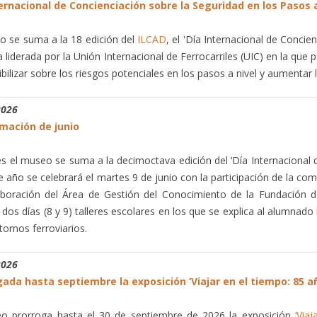
ernacional de Concienciación sobre la Seguridad en los Pasos 
o se suma a la 18 edición del
ILCAD
, el 'Día Internacional de Concie
va liderada por la Unión Internacional de Ferrocarriles (UIC) en la que
bilizar sobre los riesgos potenciales en los pasos a nivel y aumentar 
2026
mación de junio
s el museo se suma a la decimoctava edición del ‘Día Internacional d
e año se celebrará el martes 9 de junio con la participación de la co
boración del Área de Gestión del Conocimiento de la Fundación de
 dos días (8 y 9) talleres escolares en los que se explica al alumnado 
tornos ferroviarios.
2026
ada hasta septiembre la exposición ‘Viajar en el tiempo: 85 a
o prorroga hasta el 30 de septiembre de 2026 la exposición
‘Via