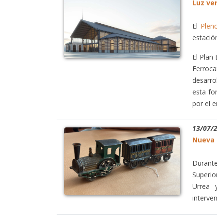
Luz ve
El
Plen
estació
El Plan
Ferroca
desarro
esta fo
por el 
13/07/
Nueva 
Durante
Superio
Urrea 
interve