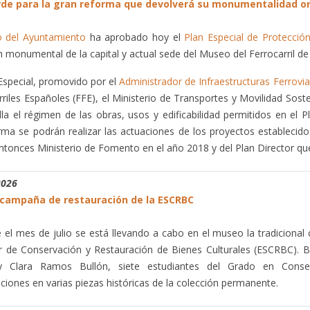
rde para la gran reforma que devolverá su monumentalidad orig
o del Ayuntamiento
ha aprobado hoy el
Plan Especial de Protección
n monumental de la capital y actual sede del Museo del Ferrocarril de 
 Especial, promovido por el
Administrador de Infraestructuras Ferrovia
rriles Españoles (FFE), el Ministerio de Transportes y Movilidad Sost
lla el régimen de las obras, usos y edificabilidad permitidos en e
rma se podrán realizar las actuaciones de los proyectos establecid
entonces Ministerio de Fomento en el año 2018 y del Plan Director que
2026
campaña de restauración de la ESCRBC
 el mes de julio se está llevando a cabo en el museo la tradiciona
r de Conservación y Restauración de Bienes Culturales (ESCRBC). Ba
y Clara Ramos Bullón, siete estudiantes del Grado en Conserv
nciones en varias piezas históricas de la colección permanente.