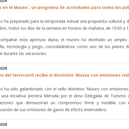
2026
o en el Museo´, un programa de actividades para todos los púb
o ha preparado para la temporada estival una propuesta cultural y de 
bre, todos los días de la semana en horario de mañana, de 10:00 a 1
ompañar esta apertura diaria, el museo ha diseñado un amplio 
fía, tecnología y juego, consolidándose como uno de los planes de
al durante las vacaciones.
2026
o del Ferrocarril recibe el distintivo ‘Museo con emisiones r
o ha sido galardonado con el sello distintivo ‘Museo con emisione
, una iniciativa pionera liderada por el área Delegada de Turism
zaciones que demuestran un compromiso firme y medible con e
ación de sus emisiones de gases de efecto invernadero.
2026