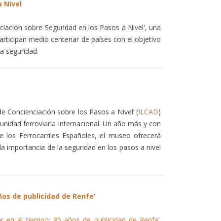
a Nivel
nciación sobre Seguridad en los Pasos a Nivel', una
 participan medio centenar de países con el objetivo
la seguridad.
e Concienciación sobre los Pasos a Nivel’ (
ILCAD
)
munidad ferroviaria internacional. Un año más y con
 los Ferrocarriles Españoles, el museo ofrecerá
la importancia de la seguridad en los pasos a nivel
ños de publicidad de Renfe’
jar en el tiempo: 85 años de publicidad de Renfe’
.