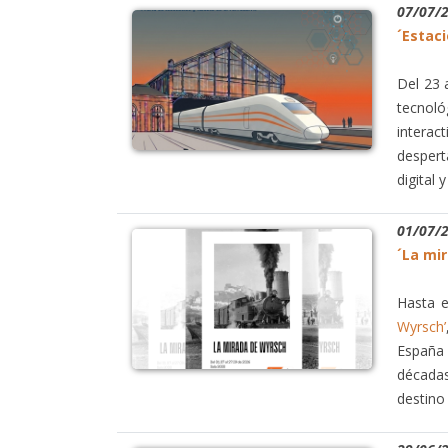
07/07/
´Estaci
Del 23 
tecnoló
interact
despert
digital
01/07/
´La mi
Hasta e
Wyrsch’
España 
décadas
destino 