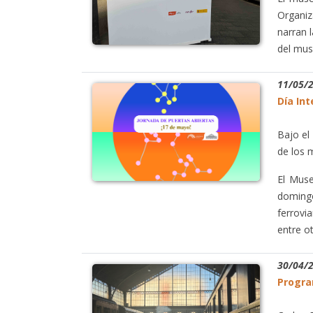
Organiz
narran 
del mus
11/05/
Día In
Bajo el
de los 
El Muse
domingo
ferrovia
entre o
30/04/
Progra