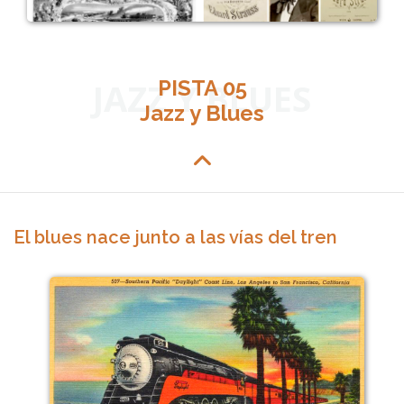
JAZZ Y BLUES
PISTA 05
Jazz y Blues
El blues nace junto a las vías del tren