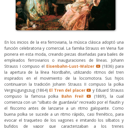
En los inicios de la era ferroviaria, la música clásica adoptó una
función celebratoria y comercial. La familia Strauss en Viena fue
pionera en esta moda, creando piezas diseñadas para bailes de
empleados ferroviarios o inauguraciones de líneas. Johann
Strauss I compuso el
Eisenbahn-Lust-Walzer
(1836) para
la apertura de la línea Nordbahn, utilizando ritmos del tren
inspirados en el movimiento de la locomotora. Sus hijos
continuaron la tradición Johann Strauss II compuso la polka
Vergnügungszug (1864)
El Tren del placer
y Eduard Strauss
compuso la famosa polka
Bahn Frei!
(1869), la cual
comienza con un "silbato de guardavía" recreado por el flautín y
el fliscorno antes de lanzarse a un ritmo galopante. Como
buena polka se sucede a un ritmo rápido, casi frenético, para
evocar el traqueteo de los vagones e imitando los silbatos y
bufidos de vapor que caracterizaban a los trenes