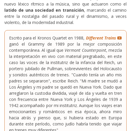
nuevo léxico rítmico a la música, sino que actuaron como el
latido de una sociedad en transición
, marcando el camino
entre la nostalgia del pasado rural y el dinamismo, a veces
violento, de la modernidad industrial.
Escrito para el Kronos Quartet en 1988,
Different Trains
ganó el Grammy de 1989 por la mejor composición
contemporánea. Al igual que
Vermont Counterpoint
, mezcla
la interpretación en vivo con material pregrabado, en este
caso las voces de la institutriz de la infancia del Reich, un
portero jubilado de Pullman, sobrevivientes del Holocausto
y sonidos auténticos de trenes. "Cuando tenía un año mis
padres se separaron", escribe Reich. "Mi madre se mudó a
Los Ángeles y mi padre se quedó en Nueva York. Dado que
arreglaron la custodia dividida, viajé de ida y vuelta en tren
con frecuencia entre Nueva York y Los Ángeles de 1939 a
1942 acompañado por mi institutriz. Aunque los viajes eran
emocionantes y románticos en esa época, ahora miro
hacia atrás y pienso que, si hubiera estado en Europa
durante este período, como judío habría tenido que viajar
en trenes muy diferentes".