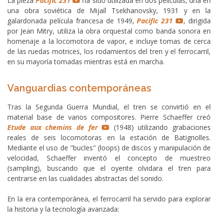
La pieza
Pacific 231
ha sido utilizada en dos películas, una en
una obra soviética de Mijaíl Tsekhanovsky, 1931 y en la
galardonada película francesa de 1949,
Pacific 231
, dirigida
por Jean Mitry, utiliza la obra orquestal como banda sonora en
homenaje a la locomotora de vapor, e incluye tomas de cerca
de las ruedas motrices, los rodamientos del tren y el ferrocarril,
en su mayoría tomadas mientras está en marcha.
Vanguardias contemporáneas
Tras la Segunda Guerra Mundial, el tren se convirtió en el
material base de varios compositores. Pierre Schaeffer creó
Etude aux chemins de fer
(1948) utilizando grabaciones
reales de seis locomotoras en la estación de Batignolles.
Mediante el uso de "bucles" (loops) de discos y manipulación de
velocidad, Schaeffer inventó el concepto de muestreo
(sampling), buscando que el oyente olvidara el tren para
centrarse en las cualidades abstractas del sonido.
En la era contemporánea, el ferrocarril ha servido para explorar
la historia y la tecnología avanzada: