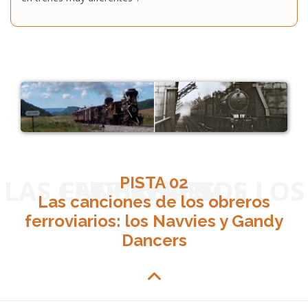
LAS CANCIONES DE LOS OBREROS FERROVIARIOS
PISTA 02
Las canciones de los obreros
ferroviarios: los Navvies y Gandy
Dancers