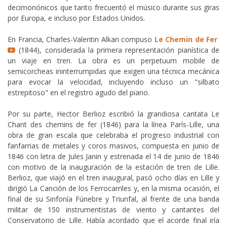
decimonónicos que tanto frecuentó el músico durante sus giras
por Europa, e incluso por Estados Unidos.
En Francia, Charles-Valentin Alkan compuso
Le Chemin de Fer
(1844), considerada la primera representación pianística de
un viaje en tren. La obra es un perpetuum mobile de
semicorcheas ininterrumpidas que exigen una técnica mecánica
para evocar la velocidad, incluyendo incluso un "silbato
estrepitoso" en el registro agudo del piano.
Por su parte, Hector Berlioz escribió la grandiosa cantata Le
Chant des chemins de fer (1846) para la línea París-Lille, una
obra de gran escala que celebraba el progreso industrial con
fanfarrias de metales y coros masivos, compuesta en junio de
1846 con letra de Jules Janin y estrenada el 14 de junio de 1846
con motivo de la inauguración de la estación de tren de Lille.
Berlioz, que viajó en el tren inaugural, pasó ocho días en Lille y
dirigió La Canción de los Ferrocarriles y, en la misma ocasión, el
final de su Sinfonía Fúnebre y Triunfal, al frente de una banda
militar de 150 instrumentistas de viento y cantantes del
Conservatorio de Lille. Había acordado que el acorde final iría