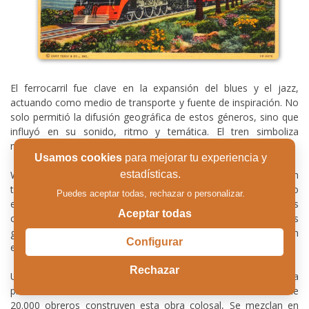
El ferrocarril fue clave en la expansión del blues y el jazz,
actuando como medio de transporte y fuente de inspiración. No
solo permitió la difusión geográfica de estos géneros, sino que
influyó en su sonido, ritmo y temática. El tren simboliza
movimiento, cambio y modernidad en la música afroamericana.
Usamos cookies
para mejorar tu experiencia y
W.C. Handy en su autobiografía (1903) relata que esperando un
estadísticas.
tren en la estación de Tutwiler, Mississippi un músico callejero
Puedes aceptar todas, rechazar o personalizar.
empezó a tocar una canción utilizando un cuchillo contra las
Aceptar todas
cuerdas de la guitarra de un modo que popularizaron los
guitarristas hawaianos que empleaban una barra de acero. Con
Configurar
esta técnica el blues nace ligado al entorno ferroviario.
Rechazar
Un momento trascendental llega en 1869 cuando finaliza la
primera línea transcontinental de Estados Unidos. Más de
20.000 obreros construyen esta obra colosal, Se mezclan en