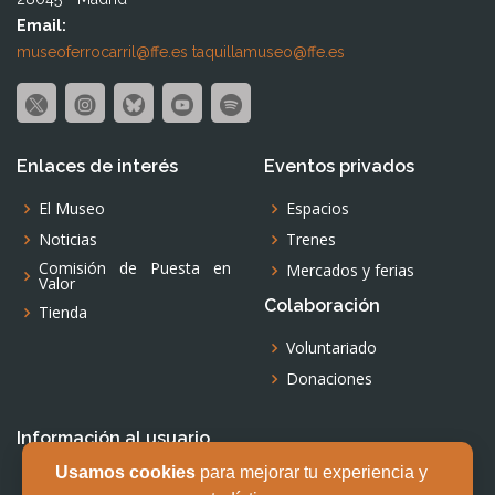
Email:
museoferrocarril@ffe.es
taquillamuseo@ffe.es
Enlaces de interés
Eventos privados
El Museo
Espacios
Noticias
Trenes
Comisión de Puesta en
Mercados y ferias
Valor
Colaboración
Tienda
Voluntariado
Donaciones
Información al usuario
Usamos cookies
para mejorar tu experiencia y
Aviso legal